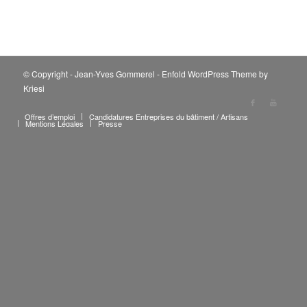
© Copyright - Jean-Yves Gommerel -
Enfold WordPress Theme by
Kriesi
Offres d’emploi
Candidatures Entreprises du bâtiment / Artisans
Mentions Légales
Presse