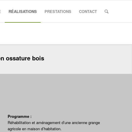
E
RÉALISATIONS
PRESTATIONS
CONTACT
n ossature bois
Programme :
Réhabilitation et aménagement d’une ancienne grange
agricole en maison d’habitation.