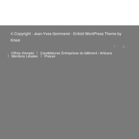
© Copyright - Jean-Yves Gommerel -
Enfold WordPress Theme by
Kriesi
Offres d’emploi
Candidatures Entreprises du bâtiment / Artisans
Mentions Légales
Presse