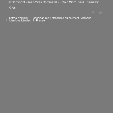
© Copyright - Jean-Yves Gommerel -
Enfold WordPress Theme by
Kriesi
Offres d’emploi
Candidatures Entreprises du bâtiment / Artisans
Mentions Légales
Presse