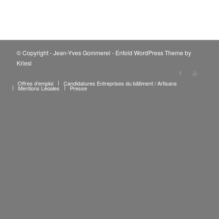
© Copyright - Jean-Yves Gommerel -
Enfold WordPress Theme by
Kriesi
Offres d’emploi
Candidatures Entreprises du bâtiment / Artisans
Mentions Légales
Presse