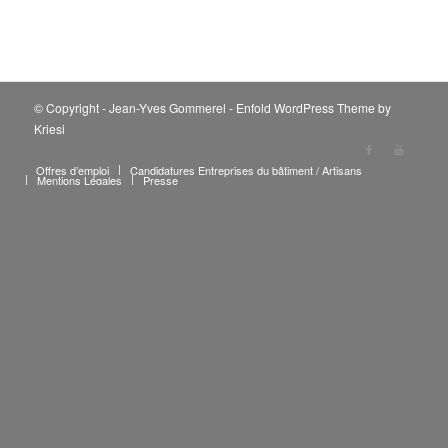
© Copyright - Jean-Yves Gommerel -
Enfold WordPress Theme by
Kriesi
Offres d’emploi
Candidatures Entreprises du bâtiment / Artisans
Mentions Légales
Presse