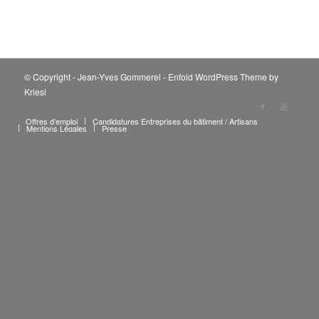
© Copyright - Jean-Yves Gommerel -
Enfold WordPress Theme by
Kriesi
Offres d’emploi
Candidatures Entreprises du bâtiment / Artisans
Mentions Légales
Presse