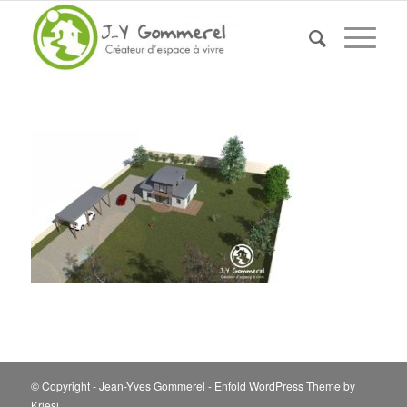
© Copyright - Jean-Yves Gommerel -
Enfold WordPress Theme by
Kriesi