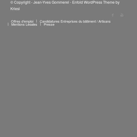
© Copyright - Jean-Yves Gommerel -
Enfold WordPress Theme by
Kriesi
Offres d’emploi
Candidatures Entreprises du bâtiment / Artisans
Mentions Légales
Presse