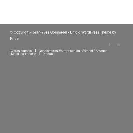
© Copyright - Jean-Yves Gommerel -
Enfold WordPress Theme by
Kriesi
Offres d’emploi
Candidatures Entreprises du bâtiment / Artisans
Mentions Légales
Presse