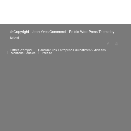
© Copyright - Jean-Yves Gommerel -
Enfold WordPress Theme by
Kriesi
Offres d’emploi
Candidatures Entreprises du bâtiment / Artisans
Mentions Légales
Presse