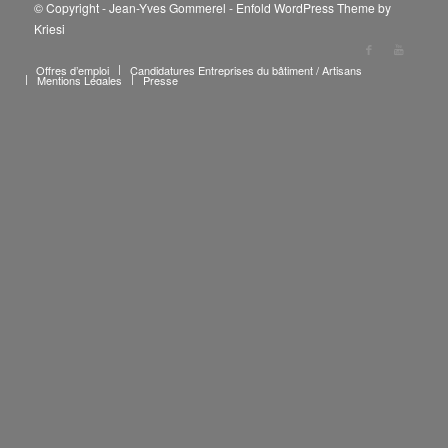
© Copyright - Jean-Yves Gommerel -
Enfold WordPress Theme by
Kriesi
Offres d’emploi
Candidatures Entreprises du bâtiment / Artisans
Mentions Légales
Presse