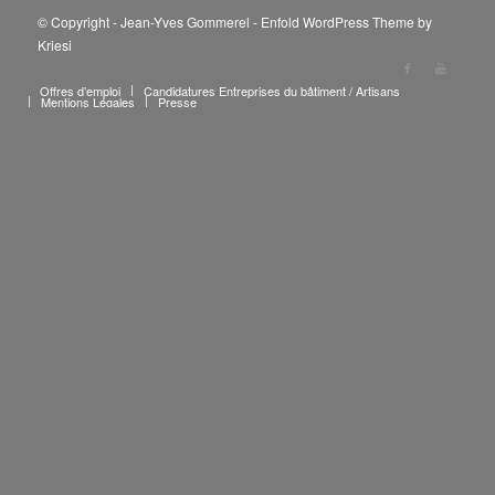
© Copyright - Jean-Yves Gommerel -
Enfold WordPress Theme by
Kriesi
Offres d’emploi
Candidatures Entreprises du bâtiment / Artisans
Mentions Légales
Presse