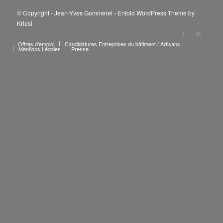
© Copyright - Jean-Yves Gommerel -
Enfold WordPress Theme by
Kriesi
Offres d’emploi
Candidatures Entreprises du bâtiment / Artisans
Mentions Légales
Presse