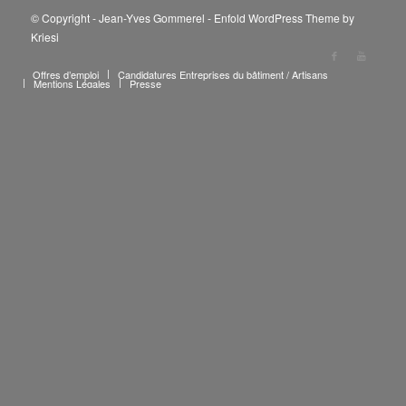
© Copyright - Jean-Yves Gommerel -
Enfold WordPress Theme by
Kriesi
Offres d’emploi
Candidatures Entreprises du bâtiment / Artisans
Mentions Légales
Presse