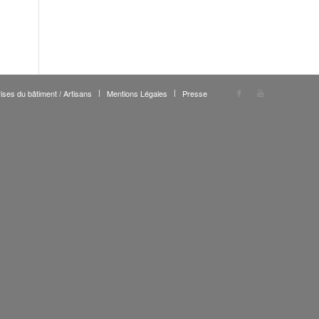
ises du bâtiment / Artisans
Mentions Légales
Presse