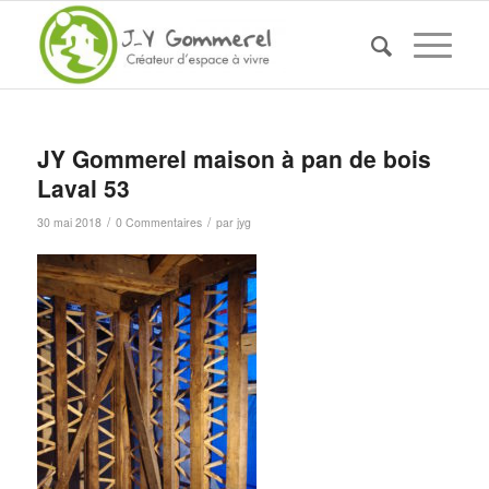
JY Gommerel maison à pan de bois
Laval 53
/
/
30 mai 2018
0 Commentaires
par
jyg